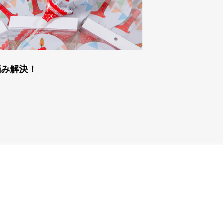
悩み解決！
初誕生祝いプラ