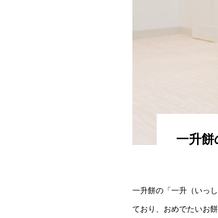
一升餅
一升餅の「一升（いっし
ており、おめでたいお餅