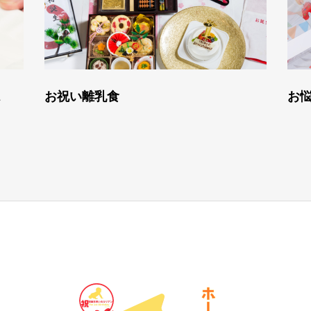
ス
お祝い離乳食
お